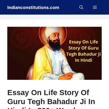
Skip
Menu
Indianconstitutions.com
to
content
Essay On Life Story Of
Guru Tegh Bahadur Ji In